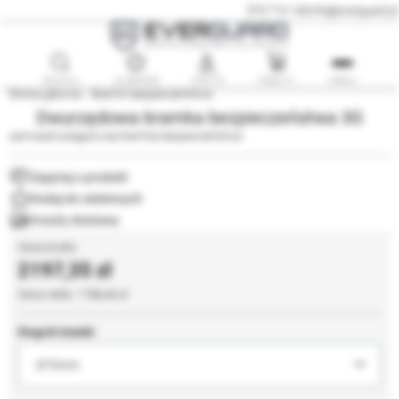
575 710 140
info@everguard.pl
SZUKAJ
ULUBIONE
KONTO
KOSZYK
MENU
Strona główna
Bramki bezpieczeństwa
Dwurzędowa bramka bezpieczeństwa 3G
samozamykająca się bramka bezpieczeństwa
Zapytaj o produkt
Koszty dostawy
2197,35
1786,46
Długość bramki
870mm