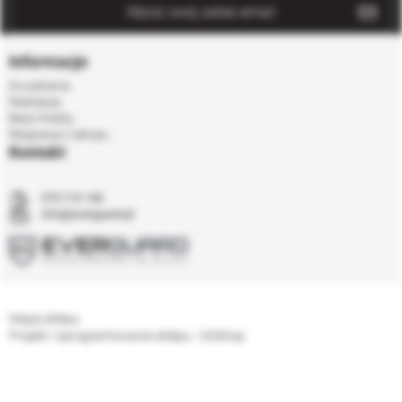
Informacje
Do pobrania
Realizacje
Baza Wiedzy
Rezgnacja z zakupu
Kontakt
575 710 140
info@everguard.pl
Mapa sklepu
Projekt i oprogramowanie sklepu - GOshop