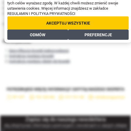
Materiał:
poliuretan (PU)
tych celów wyrażasz zgodę. W każdej chwili możesz zmienić swoje
Montaż:
prawostronny lub lewostronny
ustawienia cookies. Więcej informacji znajdziesz w zakładce
Wymiary:
870 mm lub 1130 mm (możliwość docięcia na pożądany
REGULAMIN I POLITYKA PRYWATNOŚCI
wymiar po montażu)
AKCEPTUJ WSZYSTKIE
Kolor:
żółty
ODMÓW
PREFERENCJE
Pliki do pobrania:
Specyfikacja bramki jednorzędowej
Instrukcja montażu bramki
Instrukcja montażu obejm do bramki
Zapisz się do naszego newslettera
Aby otrzymywać informacje o promocjach i nowościach w naszym sklepie