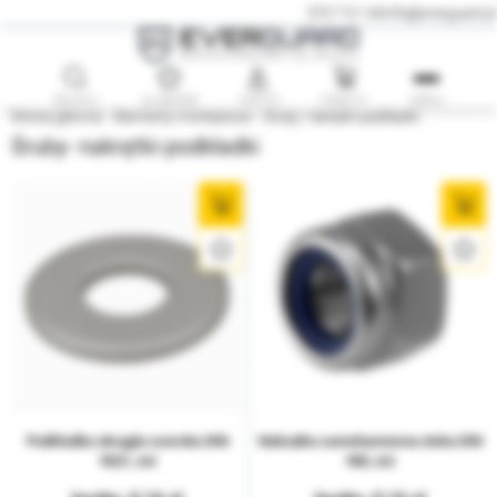
575 710 140
info@everguard.pl
SZUKAJ
ULUBIONE
KONTO
KOSZYK
MENU
Strona główna
Elementy montażowe
Śruby- nakrętki-podkładki
Śruby- nakrętki-podkładki
Podkładka okrągła szeroka DIN
Nakrętka samohamowna niska DIN
9021, A4
985, A4