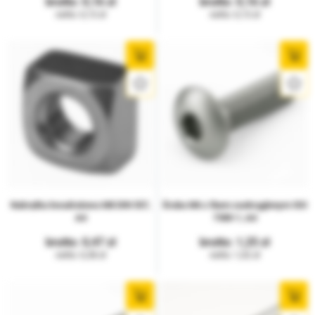
0,16
0,16
0,13
0,13
Nakrętka kwadratowa M8 DIN 557,
Śruba M6 z łbem zaokrąglonym ISO
A4
7380-1, A4
0,47
1,25
0,38
1,02