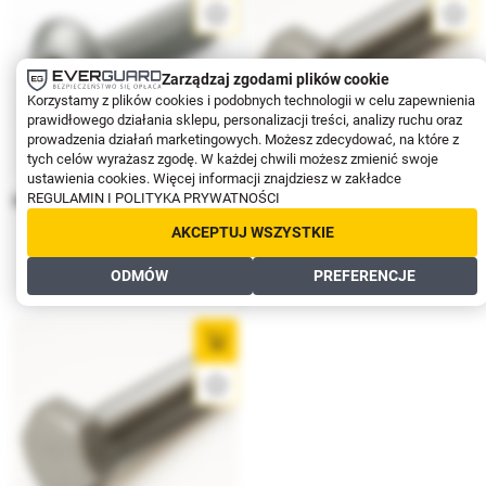
Zarządzaj zgodami plików cookie
Korzystamy z plików cookies i podobnych technologii w celu zapewnienia
prawidłowego działania sklepu, personalizacji treści, analizy ruchu oraz
prowadzenia działań marketingowych. Możesz zdecydować, na które z
tych celów wyrażasz zgodę. W każdej chwili możesz zmienić swoje
ustawienia cookies. Więcej informacji znajdziesz w zakładce
REGULAMIN I POLITYKA PRYWATNOŚCI
Śruba M8 z łbem zaokrąglonym ISO
Śruba M10 sześciokątna DIN 933,
7380-1, A4
A4
AKCEPTUJ WSZYSTKIE
1,50
1,52
ODMÓW
PREFERENCJE
1,22
1,24