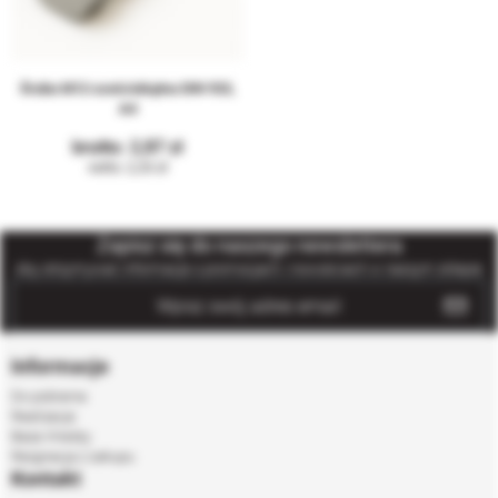
Śruba M12 sześciokątna DIN 933,
A4
2,87
2,33
Zapisz się do naszego newslettera
Aby otrzymywać informacje o promocjach i nowościach w naszym sklepie
Informacje
Do pobrania
Realizacje
Baza Wiedzy
Rezgnacja z zakupu
Kontakt