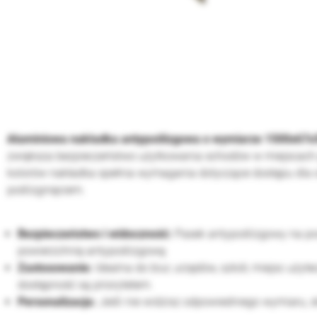
Aluminiowa nakładka antypoślizgowa o wymiarze 1500x6
zwiększa bezpieczeństwo użytkowania schodów w miejscach p
kolorów nakładka spełnia wymagania dotyczące dostępu dla o
poślizgnięciem.
Bezpieczeństwo i widoczność:
Pasek antypoślizgowy na po
powierzchnię antypoślizgową
Zastosowanie:
Idealna do biur, urzędów, szkół, miejsc użyte
dostępność są priorytetem.
Personalizacja:
Jeśli nie widzisz odpowiedniego wymiaru, 