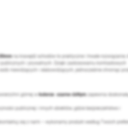
7x30mm
na krawędź schodów to praktyczne i trwałe rozwiązanie, 
ublicznych i prywatnych. Dzięki zastosowaniu kontrastowych
sób niewidzących i słabowidzących, jednocześnie chroniąc pr
wierzchni górnej w
kolorze czarno-żółtym
zapewnia doskonał
czności publicznej i innych obiektów, gdzie bezpieczeństwo i
skontaktuj się z nami – wykonamy produkt według Twoich prefer