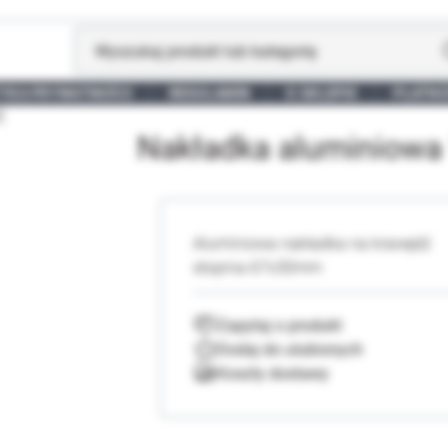
TYKA PRYWATNOŚCI
REGULAMIN
O SKLEPIE
PŁATNO
E
Nakładka aluminiow
Aluminiowa nakładka na krawędź
stopnia 67x30mm
Zapytaj o produkt
Koszty dostawy