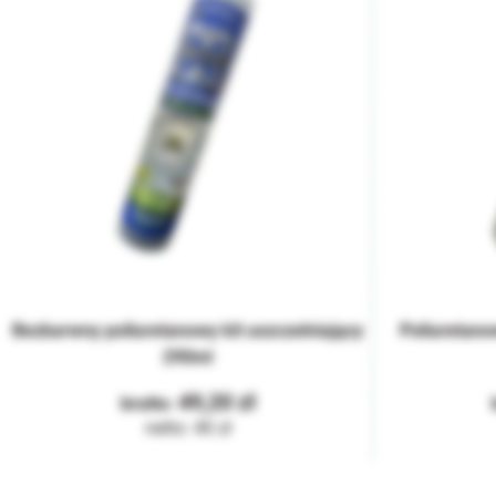
Bezbarwny poliuretanowy kit uszczelniający
Poliuretan
290ml
49,20
40