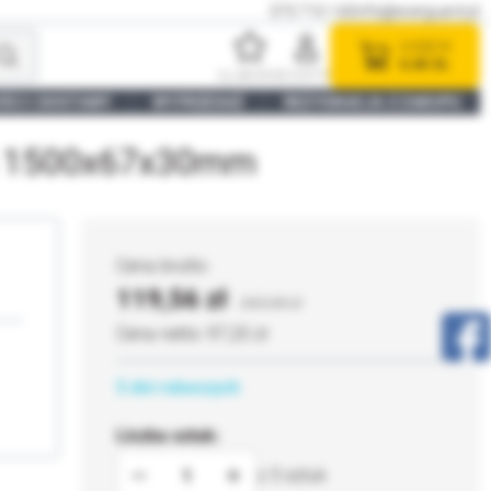
575 710 140
info@everguard.pl
KOSZYK
0,00 ZŁ
ULUBIONE
KONTO
ŚCI I DOSTAWY
WYPRZEDAŻ
REZYGNACJA Z ZAKUPU
a 1500x67x30mm
119,56
265,68
97,20
5 dni roboczych
Liczba sztuk:
5