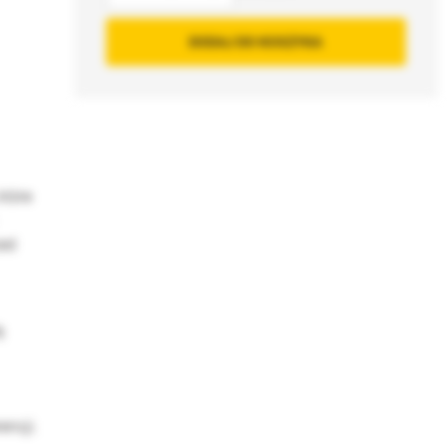
DODAJ DO KOSZYKA
które
zed
ą
encji.