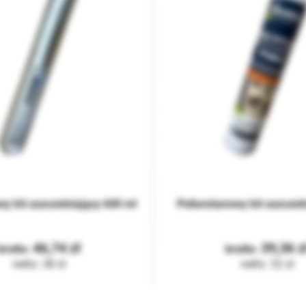
owy kit uszczelniający 600 ml
Poliuretanowy kit uszczel
46,74
39,36
38
32