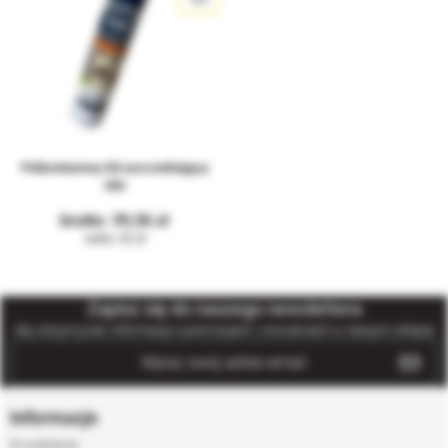
Poliuretanowy kit uszczelniający
300
39,36
32
Zapisz się do naszego newslettera
Aby otrzymywać informacje o promocjach i nowościach w naszym sklepie
Informacje
Do pobrania