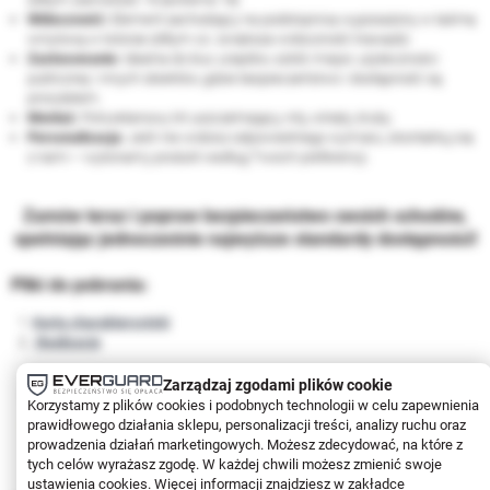
Widoczność:
Element zachodzący na podstopnicę wyposażony w taśmę
winylową w kolorze żółtym co zwiększa widoczność krawędzi.
Zastosowanie:
Idealna do biur, urzędów, szkół, miejsc użyteczności
publicznej i innych obiektów, gdzie bezpieczeństwo i dostępność są
priorytetem.
Montaż:
Poliuretanowy kit uszczelniający, nity, wkręty, śruby.
Personalizacja:
Jeśli nie widzisz odpowiedniego wymiaru, skontaktuj się
z nami – wykonamy produkt według Twoich preferencji.
Zamów teraz i popraw bezpieczeństwo swoich schodów,
spełniając jednocześnie najwyższe standardy dostępności!
Pliki do pobrania:
Karta charakterystyki
Realizacje
Zarządzaj zgodami plików cookie
Korzystamy z plików cookies i podobnych technologii w celu zapewnienia
prawidłowego działania sklepu, personalizacji treści, analizy ruchu oraz
prowadzenia działań marketingowych. Możesz zdecydować, na które z
tych celów wyrażasz zgodę. W każdej chwili możesz zmienić swoje
ustawienia cookies. Więcej informacji znajdziesz w zakładce