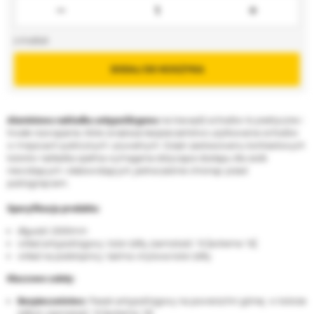
4
DODAJ DO KOSZYKA
Aluminiowa nakładka antypoślizgowa
na krawędź schodów to praktyczne i
trwałe rozwiązanie, które zwiększa bezpieczeństwo użytkowania schodów
w miejscach publicznych i prywatnych. Dzięki zastosowaniu kontrastowych
kolorów nakładka spełnia wymagania dotyczące dostępu dla osób
niewidzących i słabowidzących, jednocześnie chroniąc przed
poślizgnięciem.
Specyfikacja produktu:
dłguość 2000mm
wkład antypoślizgowy: kolor żółty, ziarnistość 16 [extreme 16]
wkład na podstopnicy: taśma vinylowa kolor żółty
Kluczowe zalety:
Bezpieczeństwo:
Pasek antypoślizgowy na powierzchni górnej w kolorze
żółtym ziarnistość 16 [extreme 16]