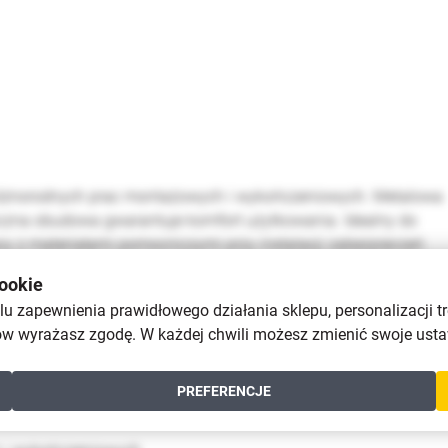
 różnorodnych prac montażowych i wykończeniowych. Metalowa
miczna obudowa gwarantuje komfort użytkowania. Idealny do
y z materiałami pomocniczymi przy instalacji zabezpieczeń
ookie
u zapewnienia prawidłowego działania sklepu, personalizacji tr
w wyrażasz zgodę. W każdej chwili możesz zmienić swoje ustaw
PREFERENCJE