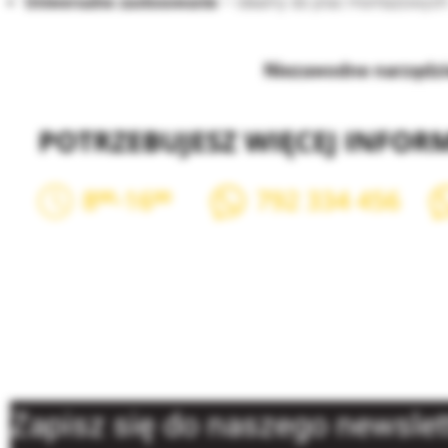
Uniwersalne zastosowanie
– idealny do prac montażowych
Niezawodne narzędzie
Zapisz się do naszego newslet