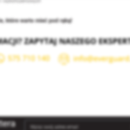
 i wykończeniowych
, które warto mieć pod ręką!
tera