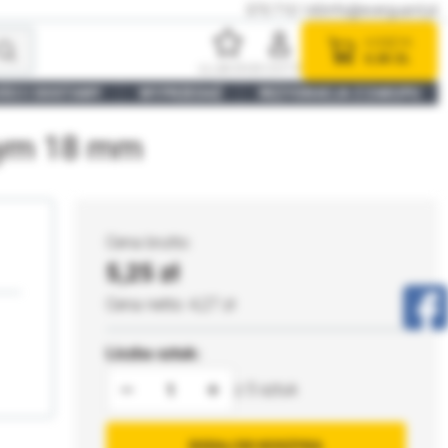
575 710 140
info@everguard.pl
KOSZYK
0,00 ZŁ
ULUBIONE
KONTO
ŚCI I DOSTAWY
WYPRZEDAŻ
REZYGNACJA Z ZAKUPU
nym 18 mm
5,25
4,27
Liczba sztuk:
5
DODAJ DO KOSZYKA