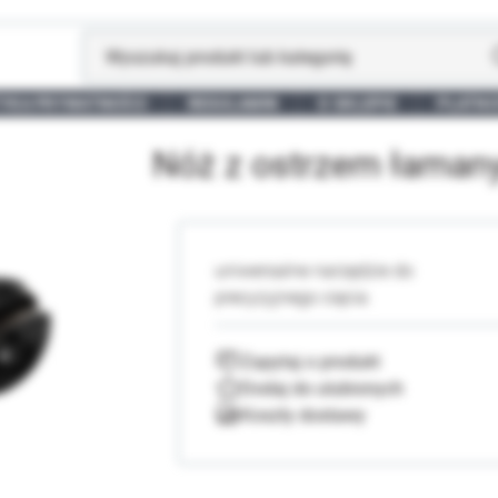
TYKA PRYWATNOŚCI
REGULAMIN
O SKLEPIE
PŁATNO
Nóż z ostrzem łama
uniwersalne narzędzie do
precyzyjnego cięcia
Zapytaj o produkt
Koszty dostawy