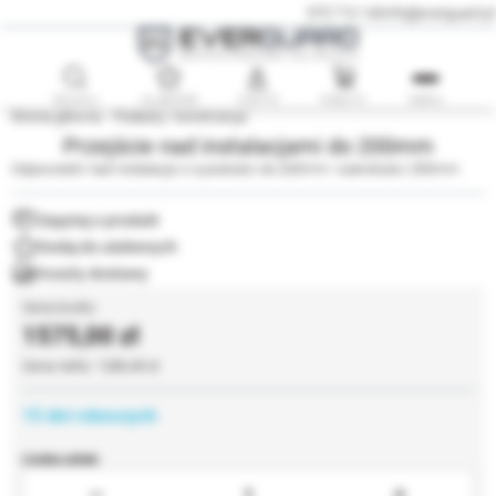
575 710 140
info@everguard.pl
SZUKAJ
ULUBIONE
KONTO
KOSZYK
MENU
Strona główna
Podesty i konstrukcje
Przejście nad instalacjami do 200mm
Odpowiedni nad instalacje o wysokości do 200mm i szerokości 250mm
Zapytaj o produkt
Koszty dostawy
1575,00
1280,49
15 dni roboczych
Liczba sztuk: