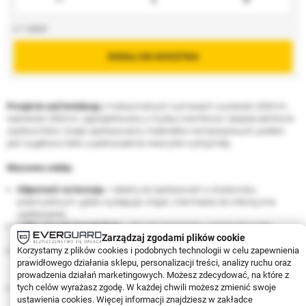
1
DODAJ DO KOSZYKA
Przejście nad instalacją
o maksymalnych wymiarach wysokość 200mm,
szerokość 250mm, zaprojektowany z myślą o komforcie i bezpieczeństwie
użytkowników. Dzięki zastosowaniu materiałów kompozytowych, podest
jest wyjątkowo lekki, a jednocześnie niezwykle wytrzymały.
Kluczowe zalety:
Odporność na korozję –
idealny do zastosowań w środowisku
przemysłowym, gdzie występuje wilgoć, chemikalia lub intensywne
użytkowanie.
Lekka i trwała konstrukcja –
łatwość transportu i manipulacji przy
Zarządzaj zgodami plików cookie
jednoczesnym zachowaniu wysokiej nośności.
Korzystamy z plików cookies i podobnych technologii w celu zapewnienia
Bezpieczna powierzchnia robocza –
antypoślizgowa struktura zapewnia
prawidłowego działania sklepu, personalizacji treści, analizy ruchu oraz
stabilność podczas pracy a żółta krawędź infornuje gdzie kończy się
prowadzenia działań marketingowych. Możesz zdecydować, na które z
stopień.
tych celów wyrażasz zgodę. W każdej chwili możesz zmienić swoje
Uniwersalne zastosowanie –
sprawdzi się w przemyśle, magazynach,
ustawienia cookies. Więcej informacji znajdziesz w zakładce
zakładach produkcyjnych.