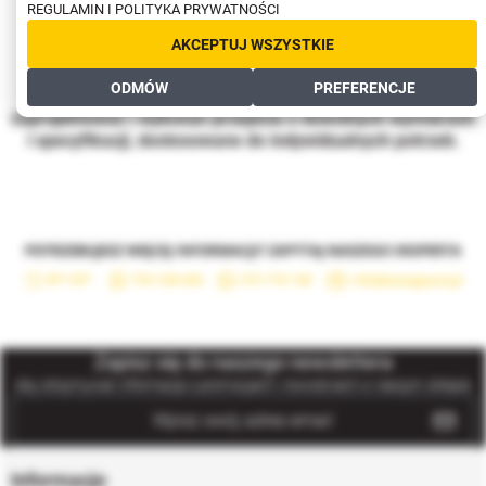
REGULAMIN I POLITYKA PRYWATNOŚCI
AKCEPTUJ WSZYSTKIE
Przejście nad rurą przedstawiony w ofercie jest
ODMÓW
PREFERENCJE
przykładem jednej z naszych realizacji. Możemy
zaprojektować i wykonać przejścia o dowolnych wymiarach
i specyfikacji, dostosowane do indywidualnych potrzeb.
Zapisz się do naszego newslettera
Aby otrzymywać informacje o promocjach i nowościach w naszym sklepie
Informacje